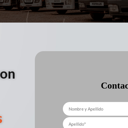
con
Contac
s